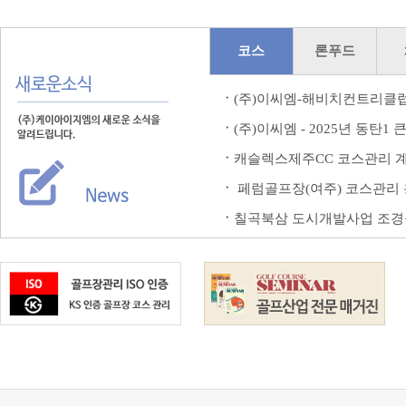
코스
론푸드
ㆍ
(주)이씨엠-해비치컨트리클럽
ㆍ
(주)이씨엠 - 2025년 동탄1 
ㆍ
캐슬렉스제주CC 코스관리 
ㆍ
페럼골프장(여주) 코스관리 용
ㆍ
칠곡북삼 도시개발사업 조경공