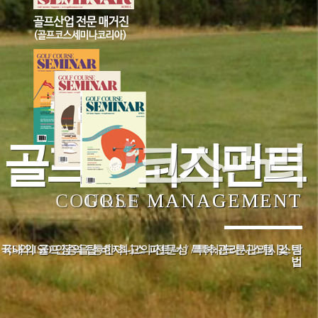
골프 매니지먼트
코스관리
COURSE MANAGEMENT
GOLF MANAGEMENT
국내외 골프장의 탑 비지니스 파트너 / 특허:관리시스템 및 방
KS와 ISO 인증을 통한 최고의 전문성 / 특허:드론관리시스템
법